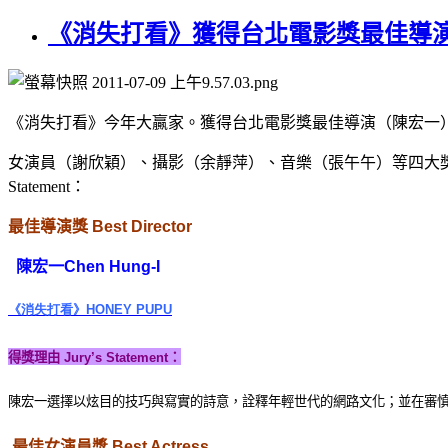
《消失打看》獲得台北電影獎最佳導
《消失打看》今年大贏家。獲得台北電影獎最佳導演（陳宏一
女演員（謝欣穎）、攝影（余​靜萍）、音樂（張午午）等四大獎。得
Statement：
最佳導演獎
Best Director
陳宏一
Chen Hung-I
《消失打看》
HONEY PUPU
得獎理由
Jury’s Statement
：
陳宏一選擇以炫目的技巧與寫實的詩意，詮釋年輕世代的網路文化；並在審
最佳女演員獎
Best Actress