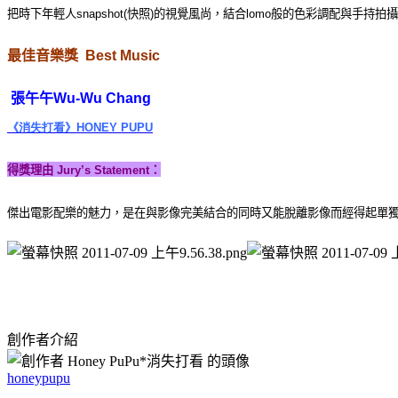
把時下年輕人
snapshot(
快照
)
的視覺風尚，結合
lomo
般的色彩調配與手持拍攝
最佳音樂獎 Best Music
張午午
Wu-Wu Chang
《消失打看》
HONEY PUPU
得獎理由
Jury’s Statement
：
傑出電影配樂的魅力，是在與影像完美結合的同時又能脫離影像而經得起單
創作者介紹
honeypupu