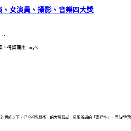
演、女演員、攝影、音樂四大獎
）、
獎理由 Jury’s
慎的思維之下，混合視覺藝術上的大膽嘗試，呈現所謂的「當代性」，同時型塑