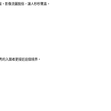
宙。影像流麗脫俗，讓人秒秒驚喜。
秀的入圍者更接近這個境界。