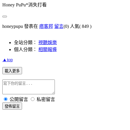
Honey PuPu*消失打看
honeypupu 發表在
痞客邦
留言
(0)
人氣(
849
)
全站分類：
視聽娛樂
個人分類：
相關報導
▲top
載入更多
公開留言
私密留言
發佈留言