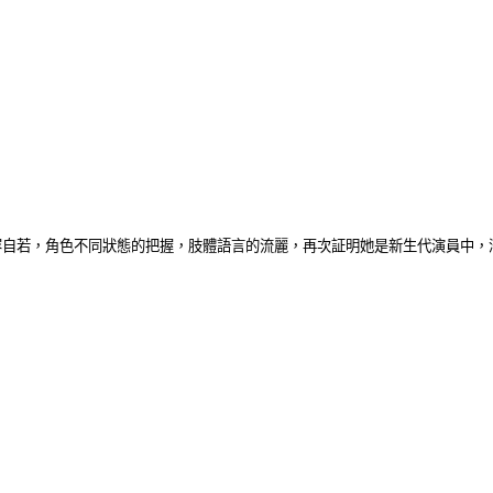
容自若，角色不同狀態的把握，肢體語言的流麗，再次証明她是新生代演員中，