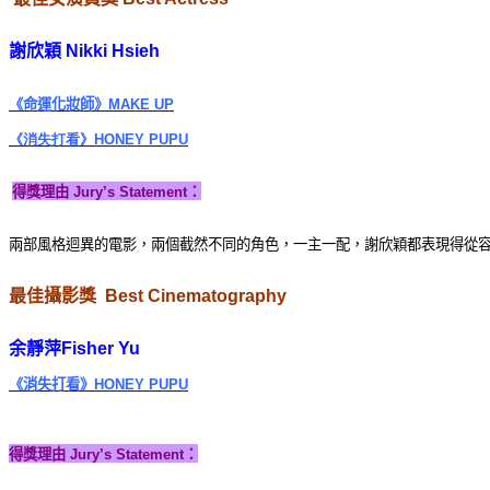
謝欣穎
Nikki Hsieh
《命運化妝師》
MAKE UP
《消失打看》
HONEY PUPU
得獎理由
Jury’s Statement
：
兩部風格迴異的電影，兩個截然不同的角色，一主一配，謝欣穎都表現得從
最佳攝影獎
Best Cinematography
余靜萍
Fisher Yu
《消失打看》
HONEY PUPU
得獎理由
Jury’s Statement
：