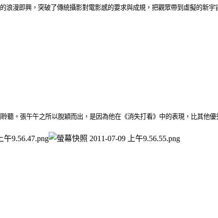
的浪漫即興，突破了傳統攝影對電影感的要求與成規，把觀眾帶到虛擬的新宇
獨聆聽。張午午之所以脫穎而出，是因為他在《消失打看》中的表現，比其他優