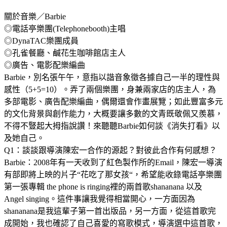
關於音樂／Barbie
◎電話亭樂團(Telephonebooth)主唱
◎DynaTAC樂團成員
◎孔雀餐廳、鹹花生咖啡館店主人
◎廣告、電影配樂編曲
Barbie，別名張午午，意指以諧音象徵各據自己一半的理性與
感性（5+5=10）。弄了兩個樂團，身兼兩家店的店主人，為
多部電影、廣告配樂編曲，偶爾還會作畫展覽；如此豐富多元
的文化背景與創作能力，大概要讓多數的文青既敬佩又羨慕，
不得不豎起大拇指說讚！來聽聽Barbie如何談《消失打看》以
及她自己。
Q1：談談跟導演陳宏一合作的源起？對彼此合作有何感想？
Barbie：2008年有一天收到了紅色製作所的Email，陳宏一導演
有部即將上映的片子“花吃了那女孩“，希望能收錄電話亭樂團
第一張專輯 the phone is ringing裡的兩首歌shananana 以及
Angel singing。這件事讓我覺得相當開心，一方面因為
shananana是我這輩子第一首出版品，另一方面，從這首歌完
成開始，我也確認了自己喜愛的寫歌模式，導演選中這首歌，