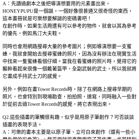
A：先讀過劇本之後把導演想要用的元素畫出來，
HONEYPUPU是一個謎，一個好像很普通又很奇怪的東西，
這本畫冊就是可樂想要解謎的密碼書吧！
在創作時，如果生活周遭有可以參考的物件，就會以其為參考
的優先，例如馬汀大夫鞋。
同時也會用網路搜尋大量的參考圖片；例如導演想要一支蜜
蜂，我就會開始去搜尋蜜蜂的照片，因為沒有辦法在現實生活
中找來一隻蜜蜂看個仔細。當我在看蜜蜂的照片時，覺得它的
軀幹看起來很像一個戴著盔甲、全副武裝的武士，所以我就將
它畫成手持武士刀的感覺。
另外，例如在畫Tower Records時，除了在網路上搜尋早期的
照片，也會特別到現場勘查，拍拍照、速寫，同時融入一些對
於從前去過Tower Records的感覺，將它表現出來。
Q2.這些插畫的筆觸很有趣，似乎是用原子筆創作？可否談談
插畫的表現手法。
A：可樂的畫本主要是以原子筆、立可白來創作（還有一些小