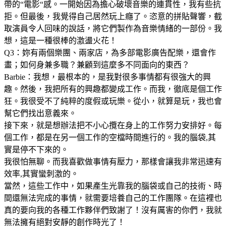
帶的“電影“感。一開始因為擔心破壞音樂的連貫性，我有些抗
拒。但最後，我覺得自己居然玩上癮了。恣意的拼貼聲響，截
取演員令人回味的說話，將它們製作為音樂情緒的一部份。我
想，這是一種很棒的激盪火花！
Q3：妳有兩個樂團、兩家店，為多部電影廣告配樂，還會作
畫；如何身兼多職？兼顧到這麼多不同面向的東西？
Barbie：我想，最根本的，是我對很多事情都有很強大的興
趣。然後，我把所有的興趣都變成工作。而我，徹底是個工作
狂。我很受不了純粹的度假或玩樂。從小，就算是玩，我也會
幫它們找出意義來。
接下來，就是想辦法把不小心攬在身上的工作努力安排好。每
個工作，都是在另一個工作的空檔時間進行的。我的腦袋,其
實是停不下來的。
我很怕無聊。而我喜歡做事情有壓力，那樣會讓我非常迅速有
效率,其實蠻刺激的。
當然，這些工作中，如果產生光靠我的腦袋或自己的技術、時
間還無法完成的事情，就需要培養自己的工作團隊。在這裡也
真的要向我的各種工作夥伴們致謝了！沒有厲害的你們，我就
無法擁有絕對安靜的創作時光了！