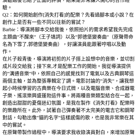
演聽過後也給予正面的評價，結果是非常讓人開心的合作經
驗。
Q2：如何開始創作[消失打看]的配樂？先看過腳本或小說？在
創作上是否有一些不同以往新的嘗試？
Barbie：導演將腳本交給我後，依照拍片的需求希望我先完成
主題曲“不醒來“（王子填詞）以及“郭德堡變奏曲“（原聲帶命
名為下雪了,郭德堡變奏曲），好讓演員能跟著哼唱以及動
作。
在片子殺青後，導演將初剪的片子搭上設想中的音樂，並切割
成片段交給我；接下來,才是配樂工作的開始。我從導演提供
的“溝通音樂“中，依照自己的感覺找到了電氣以及古典鋼琴這
兩個主軸，並為整張專輯定了調。電影討論的“消失“，讓我想
起小時候學習的古典樂在今日式微，以及電腦音樂、合成器電
子樂、搖滾樂興盛蓬勃這件事。將兩種音樂類型結合在一起，
創造出甜甜的憂傷迷幻氛圍，是我在製作《消失打看》配樂時
的樂趣所在。此外，試著自己彈奏著不太完美的電吉它和鋼琴
對話，勾勒出像“貓的名字“這樣感傷的歌，也是我非常樂在其
中的嘗試。
在原聲帶製作過程中，導演要求我收錄演員對白，來增加原聲