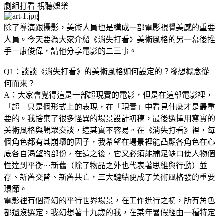
劇組打看
視聽娛樂
除了導演跟攝影，美術人員也是構成一部電影視覺美感的重要
人員。今天要為大家介紹《消失打看》美術風格的另一幕後推
手－康俊偉，請他分享電影的二三事。
Q1：談談《消失打看》的美術風格如何設定的？發想概念從
何而來？
A：大家會覺得這是一部超現實的電影，但是在這部電影裡，
「超」只是個形式上的表現，在「現實」中看見什麼才是最重
要的。我捨棄了很多怪異的場景設計初稿，最後選擇用寫實的
美術風格與觀眾交談，這其實不容易。在《消失打看》裡，每
個角色都有其崩壞的因子，我希望在場景裡能凸顯各角色在心
底各自渴望的部份，在這之後，它又必須能補足缺口使人物個
性達到平衡⋯新舊（除了物品之外也代表著思維與行動）並
存、新舊交替、新舊共亡，三大鏈結便成了美術風格發的重要
環節。
電影裡有個奇幻的平行世界場景，在工作進行之初，所有角色
都還沒選定，我幻想著十九歲的我，在某年暑假經由一種特定