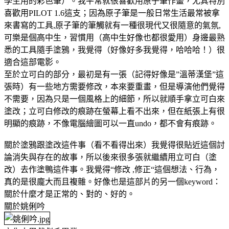
學生用的彩色筆）。我平常就很喜歡用原子筆作畫，尤其特別
喜歡用PILOT 1.6這支；因為原子筆是一般日常生活最常被拿
來書寫的工具,原子筆的筆觸就有一種很現代又很隨意的氣氛,
可樂是個高中生，習慣用（高中生好像也都很愛用）身邊最熟
悉的工具隨手塗鴉，我覺得（好像好多我覺得，哈哈哈！）很
適合這部電影。
至於立可白的部分，最初是有一張（記得好像是”溫蒂漢堡”這
張時）有一些地方需要修改，本來要重畫，但是導演他們覺得
不需要，因為只是一個風格上的細節，所以就順手拿立可白來
塗改；立可白修改的痕跡在螢幕上看不出來，但在紙張上有很
明顯的痕跡，不像電腦繪圖可以一直undo，都不會有痕跡。
關於塗鴉跟塗改這件事（看不看得出來）我覺得很貼近這個討
論消失與存在的故事，所以後來很多張就繼續用立可白（塗
改）去作塗鴨這件事。我覺得“修改 ,修正“這個想法、行為，
真的是很龐大而且複雜。好像也是這部片的另一個keyword：
關於什麼才是正常的、對的、好的。
關於姚俐吟