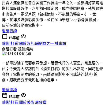
負責人連俊傑在曾在美國工作長達十年之久，並參與好萊塢電
影片頭設計製作，六年前回國定居，成立連想創意，執導過許
多廣告片、電影片頭（包括詭絲、不能說的秘密•••）、世
博、花博多媒體影像製作，並在2010舉辦Loop影像實驗展，
目前在籌製動畫電影中。
繼續閱讀
15年前
[劇組打看]關於製片/編劇群之一 林富靖
劇組打看
視聽娛樂
一部電影除了需要創意發想，落實執行的人更是非常重要的一
員；今天為大家訪問到《消失打看》的製片林富靖，同時他也
參與了電影劇本的編改，來聽聽電影中不可或缺的製片/ 編
劇，跟我們分享電影拍攝的趣事。
繼續閱讀
15年前
[劇組打看]關於美術 康俊偉