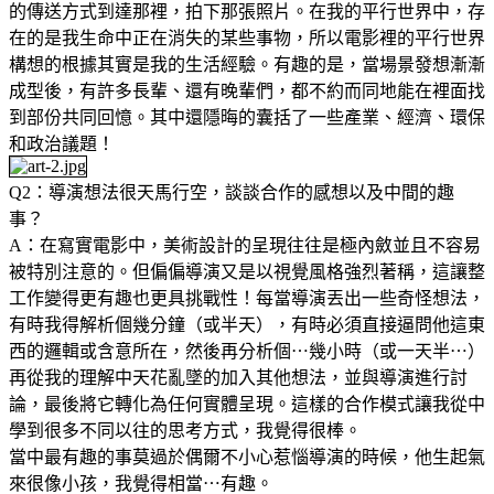
的傳送方式到達那裡，拍下那張照片。在我的平行世界中，存
在的是我生命中正在消失的某些事物，所以電影裡的平行世界
構想的根據其實是我的生活經驗。有趣的是，當場景發想漸漸
成型後，有許多長輩、還有晚輩們，都不約而同地能在裡面找
到部份共同回憶。其中還隱晦的囊括了一些產業、經濟、環保
和政治議題！
Q2：導演想法很天馬行空，談談合作的感想以及中間的趣
事？
A：在寫實電影中，美術設計的呈現往往是極內斂並且不容易
被特別注意的。但偏偏導演又是以視覺風格強烈著稱，這讓整
工作變得更有趣也更具挑戰性！每當導演丟出一些奇怪想法，
有時我得解析個幾分鐘（或半天），有時必須直接逼問他這東
西的邏輯或含意所在，然後再分析個⋯幾小時（或一天半⋯）
再從我的理解中天花亂墜的加入其他想法，並與導演進行討
論，最後將它轉化為任何實體呈現。這樣的合作模式讓我從中
學到很多不同以往的思考方式，我覺得很棒。
當中最有趣的事莫過於偶爾不小心惹惱導演的時候，他生起氣
來很像小孩，我覺得相當⋯有趣。