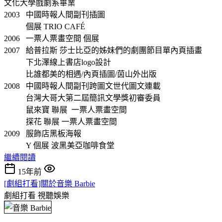
文化大學戲劇系畢業
2003 中國時報人間副刊插圖
個展 TRIO CAFÉ
2006 一票人票畫空間 個展
2007 給普拉斯 莎士比亞的姊妹們的劇團節目單內頁插畫
下北澤線上書店logo設計
比誰都美的相遇/內頁插圖/茵山外出版
2008 中國時報人間副刊跨圖文世代圖文連載
台灣大哥大第二屆簡訊文學獎初審委員
鼠來寶 聯展 一票人票畫空間
探花 聯展 一票人票畫空間
2009 服飾店黑板海報
Y 個展 波黑美亞咖啡食堂
繼續閱讀
15年前
[劇組打看]關於音樂 Barbie
劇組打看
視聽娛樂