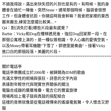
不過我得說，滿出來快失控的片刻也是有的。有時候，我的身
體會在過忙一陣後，突然Stone。通常那個時候，腦袋會很想
工作，但身體會抗拒。你猜這時我會幹嘛？我會把家裡的東西
搬來搬去,練習怎麼擺比較美...。
Q4：對[消失打看]哪些片段最有感覺？
Barbie：Vicky和Dog在樓梯遇見後，強拉Dog回家那ㄧ段。在
那個公寓裡上演的，是一種似曾相識，令人心痛的愛情空氣。
以及Money帶著耳機聽“下雪了，郭德堡變奏曲“，接著Vicky
進口白的那個段落。美麗的片段。
================================================
關於電話亭
電話亭樂團成立於2006年，被歸類為IDM的歌曲
充滿文學性的呢喃與張狂，詩意的文字內容
表達對年輕世代與現實世界關係的關注
電腦合成器的層層堆疊，電吉它的豐富旋律
現場再加上電子鼓與真鼓的搭配組合
這樣的音樂就像是從電話裡傳來的遙遠電氣聲，令人懷念又舒
服