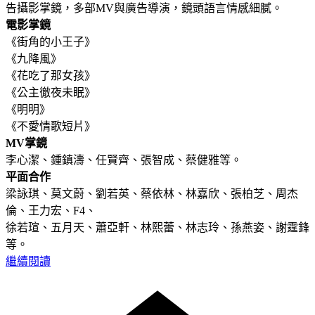
告攝影掌鏡，多部MV與廣告導演，鏡頭語言情感細膩。
電影掌鏡
《街角的小王子》
《九降風》
《花吃了那女孩》
《公主徹夜未眠》
《明明》
《不愛情歌短片》
MV掌鏡
李心潔、鍾鎮濤、任賢齊、張智成、蔡健雅等。
平面合作
梁詠琪、莫文蔚、劉若英、蔡依林、林嘉欣、張柏芝、周杰
倫、王力宏、F4、
徐若瑄、五月天、蕭亞軒、林熙蕾、林志玲、孫燕姿、謝霆鋒
等。
繼續閱讀