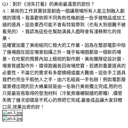
Q3：對於《消失打看》的美術最滿意的部份？
A：美術的工作其實就是創造一個讓現場所有人能立刻融入劇
情的環境。我喜歡依照不同角色性格創造一些手做物品或加工
過的道具，這些東西可能不會有特寫帶到（也有大到很難不被
看見的），我認為這些在幫助演員入戲時會有淺移默化的效
果。
這確實加重了美術組同仁極大的工作量，因為在整部電影中除
了幾場戲在固定場景拍攝之外，幾乎每場戲都是一個新的場
景。在吃緊的預算內加上極短的製作期，美術團隊從設計圖、
場景質感製作外，還得跑遍各回收場挖寶，若遇到重要道具的
必要性，不論它的需求有多麼精細或龐大難搞，這些手工道具
我們也完全不假他人之手，由六名組員一手包辦！例如電影廢
墟景裡出現的巨大蜂巢就是由一名執行美術獨立完成,用的也
只是最容易取得的發泡材料（冷氣旁邊補裂縫的那種）,儘管
失敗了幾次卻還是不死心的想把它完成,最後成品讓大家目瞪
口呆,效果出奇的好！