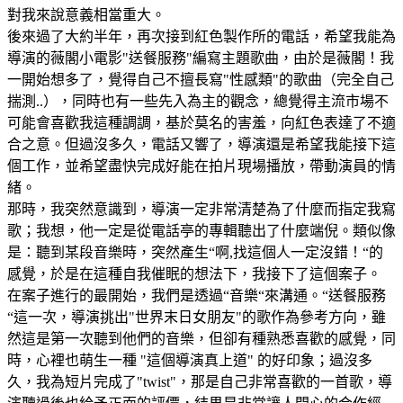
對我來說意義相當重大。
後來過了大約半年，再次接到紅色製作所的電話，希望我能為
導演的薇閣小電影"送餐服務"編寫主題歌曲，由於是薇閣！我
一開始想多了，覺得自己不擅長寫"性感類"的歌曲（完全自己
揣測..），同時也有一些先入為主的觀念，總覺得主流市場不
可能會喜歡我這種調調，基於莫名的害羞，向紅色表達了不適
合之意。但過沒多久，電話又響了，導演還是希望我能接下這
個工作，並希望盡快完成好能在拍片現場播放，帶動演員的情
緒。
那時，我突然意識到，導演一定非常清楚為了什麼而指定我寫
歌；我想，他一定是從電話亭的專輯聽出了什麼端倪。類似像
是：聽到某段音樂時，突然產生“啊,找這個人一定沒錯！“的
感覺，於是在這種自我催眠的想法下，我接下了這個案子。
在案子進行的最開始，我們是透過“音樂“來溝通。“送餐服務
“這一次，導演挑出"世界末日女朋友"的歌作為參考方向，雖
然這是第一次聽到他們的音樂，但卻有種熟悉喜歡的感覺，同
時，心裡也萌生一種 "這個導演真上道" 的好印象；過沒多
久，我為短片完成了"twist"，那是自己非常喜歡的一首歌，導