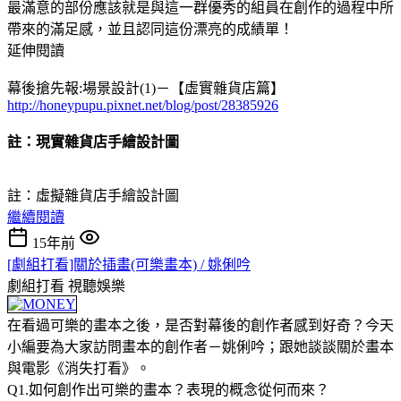
最滿意的部份應該就是與這一群優秀的組員在創作的過程中所
帶來的滿足感，並且認同這份漂亮的成績單！
延伸閱讀
幕後搶先報:場景設計(1)－【虛實雜貨店篇】
http://honeypupu.pixnet.net/blog/post/28385926
註：現實雜貨店手繪設計圖
註：虛擬雜貨店手繪設計圖
繼續閱讀
15年前
[劇組打看]關於插畫(可樂畫本) / 姚俐吟
劇組打看
視聽娛樂
在看過可樂的畫本之後，是否對幕後的創作者感到好奇？今天
小編要為大家訪問畫本的創作者－姚俐吟；跟她談談關於畫本
與電影《消失打看》。
Q1.如何創作出可樂的畫本？表現的概念從何而來？