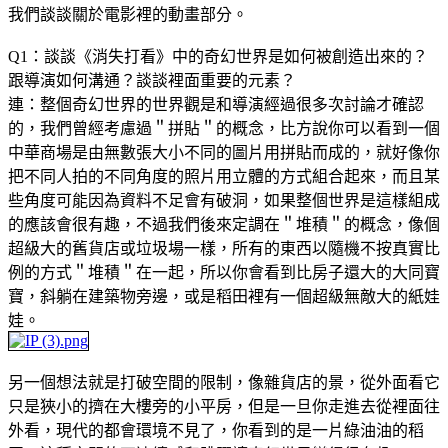
我們談談關於電影裡的動畫部分。
Q1：談談《消失打看》中的奇幻世界是如何被創造出來的？
跟導演如何溝通？談談裡面重要的元素？
連：整個奇幻世界的世界觀是和導演經過很多次討論才確認
的，我們曾經考慮過＂拼貼＂的概念，比方說你可以看到一個
中華商場是由無數張大小不同的圖片用拼貼而成的，就好像你
把不同人拍的不同角度的照片用立體的方式組合起來，而且某
些角度可能因為資料不足會有破洞，如果整個世界是這樣組成
的應該會很有趣，不過我們後來定調在＂堆積＂的概念，像個
超級大的舊貨店或垃圾場一樣，所有的東西以隨機不按真實比
例的方式＂堆積＂在一起，所以你會看到比房子還大的大同寶
寶，斜躺在建築物旁邊，或是稻田裡有一個超級無敵大的紙娃
娃。
另一個想法就是打破空間的限制，像雜貨店的景，從外面看它
只是狹小的擠在大樓旁的小平房，但是一旦你走進去從裡面往
外看，現代的都會環境不見了，你看到的是一片綠油油的稻