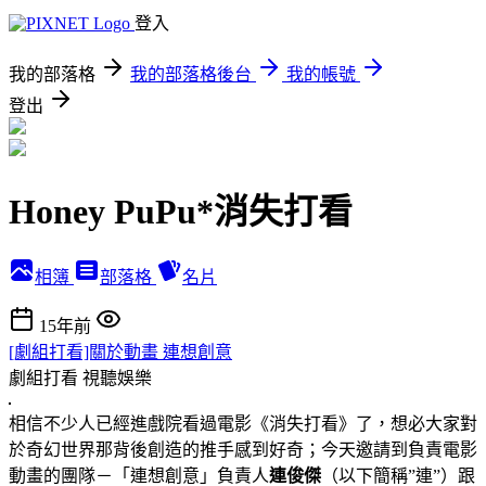
登入
我的部落格
我的部落格後台
我的帳號
登出
Honey PuPu*消失打看
相簿
部落格
名片
15年前
[劇組打看]關於動畫 連想創意
劇組打看
視聽娛樂
相信不少人已經進戲院看過電影《消失打看》了，想必大家對
於奇幻世界那背後創造的推手感到好奇；今天邀請到負責電影
動畫的團隊－「連想創意」負責人
連俊傑
（以下簡稱”連”）跟